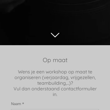
Op maat
Wens je een workshop op maat te
organiseren (verjaardag, vrijgezellen,
teambuilding,...)?
Vul dan onderstaand contactformulier
in.
Naam *