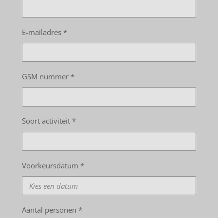
E-mailadres *
GSM nummer *
Soort activiteit *
Voorkeursdatum *
Aantal personen *