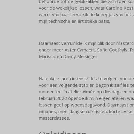
behoorde tot de gelukzakken die zich toen kon
voor de wekelijkse lessen, waar Caroline Kes
werd. Van haar leerde ik de kneepjes van het v
mijn technische en artistieke basis.
Daarnaast verruimde ik mijn blik door mastercl
onder meer Aster Camaert, Sofie Goethals, R
Mariscal en Danny Meisinger.
Na enkele jaren intensief les te volgen, voelde 
voor een volgende stap en begon ik zelf les t
momenteel in atelier Aimée op dinsdag- en d
februari 2022 opende ik mijn eigen atelier, waa
lessen geef op woensdagavond. Daarnaast org
initiaties, meerdaagse cursussen, korte less
masterclasses.