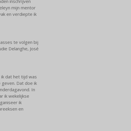
den inschrijven
teleyn mijn mentor
ak en verdiepte ik
asses te volgen bij
udie Delanghe, José
ik dat het tijd was
e geven. Dat doe ik
onderdagavond. In
r ik wekelijkse
aniseer ik
enreeksen en