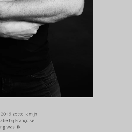
 2016 zette ik mijn
atie bij Françoise
ing was. Ik